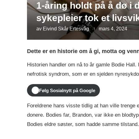
1-åring holdt på å dø i
sykepleier tok et livsvi
av
Eivind Skår Ertesvåg
mars 4, 2024
Dette er en historie om å gi, motta og ven
Historien handler om nå to år gamle Bodie Hall.
nefrotisk syndrom, som er en sjelden nyresykd
Følg Sosialnytt på Google
Foreldrene hans visste tidlig at han ville treng
donere. Bodies far, Brandon, var ikke en blodtyp
Bodies eldre søster, som hadde samme tilstand.