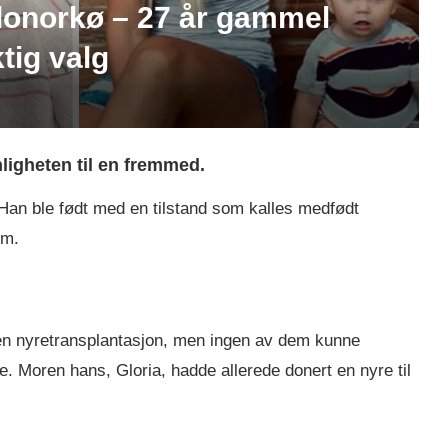
 donorkø – 27 år gammel
ktig valg
nligheten til en fremmed.
 Han ble født med en tilstand som kalles medfødt
om.
e en nyretransplantasjon, men ingen av dem kunne
e. Moren hans, Gloria, hadde allerede donert en nyre til