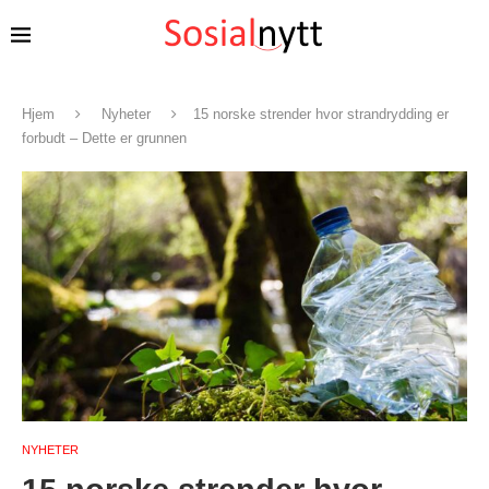
Hjem
Nyheter
15 norske strender hvor strandrydding er
forbudt – Dette er grunnen
NYHETER