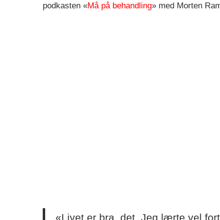
podkasten «
Må på behandling
» med Morten Ram
«Livet er bra, det. Jeg lærte vel for