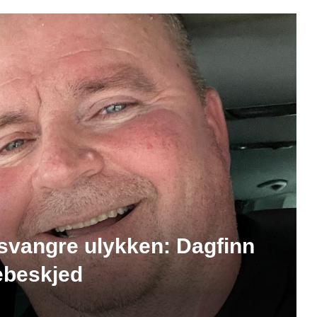
esvangre ulykken: Dagfinn
ebeskjed