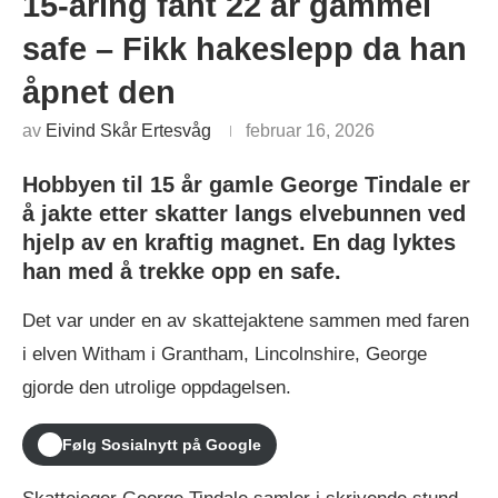
15-åring fant 22 år gammel
safe – Fikk hakeslepp da han
åpnet den
av
Eivind Skår Ertesvåg
februar 16, 2026
Hobbyen til 15 år gamle George Tindale er
å jakte etter skatter langs elvebunnen ved
hjelp av en kraftig magnet. En dag lyktes
han med å trekke opp en safe.
Det var under en av skattejaktene sammen med faren
i elven Witham i Grantham, Lincolnshire, George
gjorde den utrolige oppdagelsen.
Følg Sosialnytt på Google