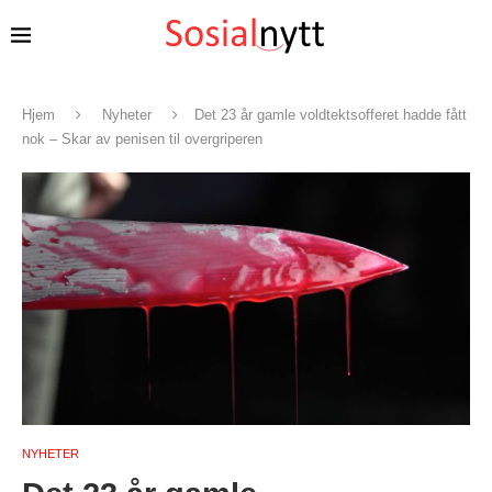
Hjem
Nyheter
Det 23 år gamle voldtektsofferet hadde fått
nok – Skar av penisen til overgriperen
NYHETER