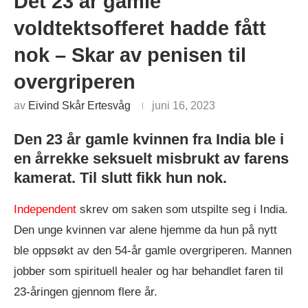
Det 23 år gamle
voldtektsofferet hadde fått
nok – Skar av penisen til
overgriperen
av
Eivind Skår Ertesvåg
juni 16, 2023
Den 23 år gamle kvinnen fra India ble i
en årrekke seksuelt misbrukt av farens
kamerat. Til slutt fikk hun nok.
Independent
skrev om saken som utspilte seg i India.
Den unge kvinnen var alene hjemme da hun på nytt
ble oppsøkt av den 54-år gamle overgriperen. Mannen
jobber som spirituell healer og har behandlet faren til
23-åringen gjennom flere år.