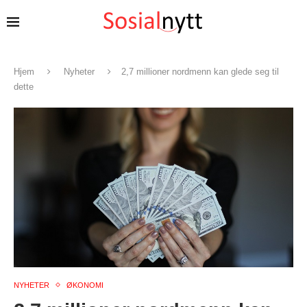
Hjem
Nyheter
2,7 millioner nordmenn kan glede seg til
dette
NYHETER
ØKONOMI