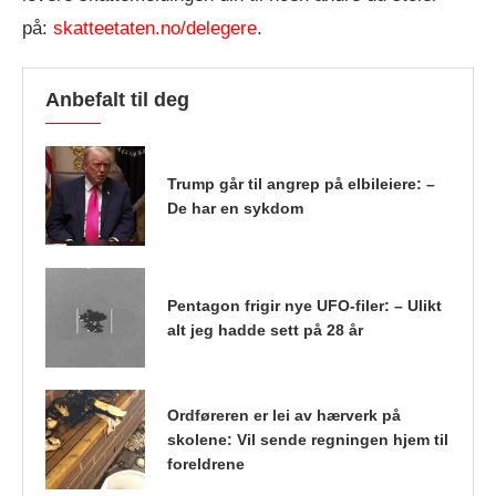
på:
skatteetaten.no/delegere
.
Anbefalt til deg
Trump går til angrep på elbileiere: –
De har en sykdom
Pentagon frigir nye UFO-filer: – Ulikt
alt jeg hadde sett på 28 år
Ordføreren er lei av hærverk på
skolene: Vil sende regningen hjem til
foreldrene