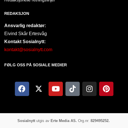
REDAKSJON
Ansvarlig redaktør:
Eivind Skår Ertesvåg
Kontakt Sosialnytt:
kontakt@sosialnytt.com
FØLG OSS PÅ SOSIALE MEDIER​
Sosialnytt
utgis av
Erte Media AS.
Org.nr:
829495252.