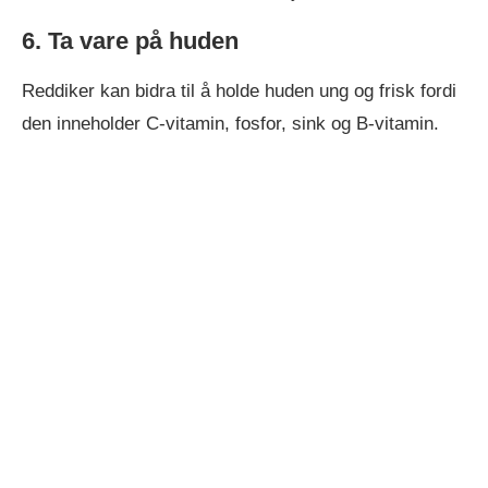
6. Ta vare på huden
Reddiker kan bidra til å holde huden ung og frisk fordi
den inneholder C-vitamin, fosfor, sink og B-vitamin.