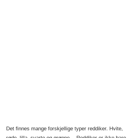
Det finnes mange forskjellige typer reddiker. Hvite,
røde, lilla, svarte og grønne… Reddiker er ikke bare