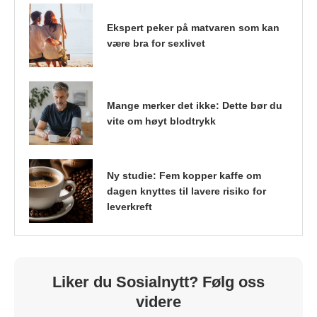
Ekspert peker på matvaren som kan
være bra for sexlivet
Mange merker det ikke: Dette bør du
vite om høyt blodtrykk
Ny studie: Fem kopper kaffe om
dagen knyttes til lavere risiko for
leverkreft
Liker du Sosialnytt? Følg oss
videre