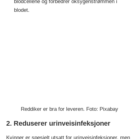
blodcellene og forbedrer oksygenstrømmen i
blodet.
Reddiker er bra for leveren. Foto: Pixabay
2. Reduserer urinveisinfeksjoner
Kvinner er spesielt utsatt for urinveisinfeksjoner, men