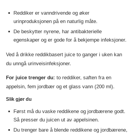
Reddiker er vanndrivende og øker
urinproduksjonen på en naturlig måte.
De beskytter nyrene, har antibakterielle
egenskaper og er gode for å bekjempe infeksjoner.
Ved å drikke reddikbasert juice to ganger i uken kan
du unngå urinveisinfeksjoner.
For juice trenger du:
to reddiker, saften fra en
appelsin, fem jordbær og et glass vann (200 ml).
Slik gjør du
Først må du vaske reddikene og jordbærene godt.
Så presser du juicen ut av appelsinen.
Du trenger bare å blende reddikene og jordbærene,