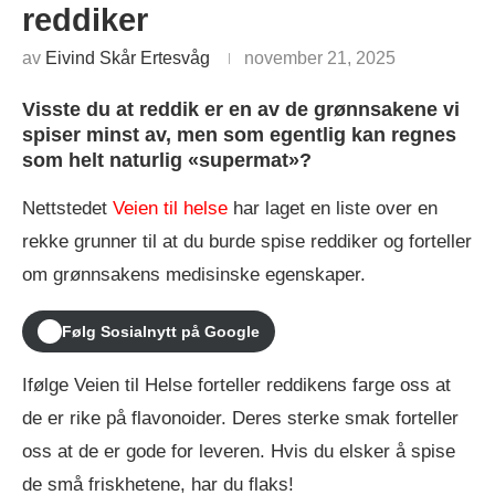
reddiker
av
Eivind Skår Ertesvåg
november 21, 2025
Visste du at reddik er en av de grønnsakene vi
spiser minst av, men som egentlig kan regnes
som helt naturlig «supermat»?
Nettstedet
Veien til helse
har laget en liste over en
rekke grunner til at du burde spise reddiker og forteller
om grønnsakens medisinske egenskaper.
Følg Sosialnytt på Google
Ifølge Veien til Helse forteller reddikens farge oss at
de er rike på flavonoider. Deres sterke smak forteller
oss at de er gode for leveren. Hvis du elsker å spise
de små friskhetene, har du flaks!