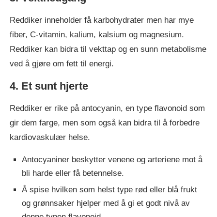
Reddiker inneholder få karbohydrater men har mye
fiber, C-vitamin, kalium, kalsium og magnesium.
Reddiker kan bidra til vekttap og en sunn metabolisme
ved å gjøre om fett til energi.
4. Et sunt hjerte
Reddiker er rike på antocyanin, en type flavonoid som
gir dem farge, men som også kan bidra til å forbedre
kardiovaskulær helse.
Antocyaniner beskytter venene og arteriene mot å
bli harde eller få betennelse.
Å spise hvilken som helst type rød eller blå frukt
og grønnsaker hjelper med å gi et godt nivå av
denne typen flavonoid.