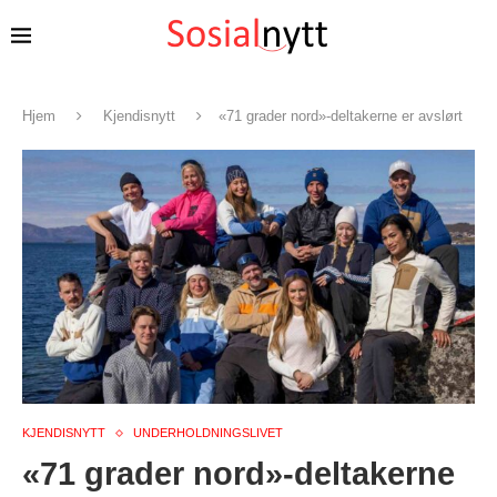
Hjem
Kjendisnytt
«71 grader nord»-deltakerne er avslørt
KJENDISNYTT
UNDERHOLDNINGSLIVET
«71 grader nord»-deltakerne