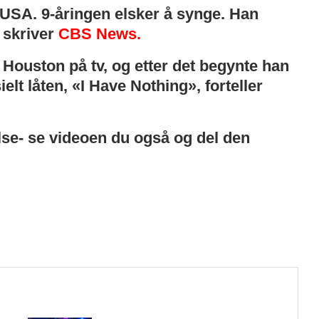
a USA. 9-åringen elsker å synge. Han
, skriver
CBS News.
Houston på tv, og etter det begynte han
lt låten, «I Have Nothing», forteller
lse- se videoen du også og del den