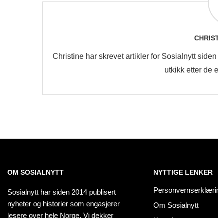
CHRIS
Christine har skrevet artikler for Sosialnytt sid
utkikk etter de
OM SOSIALNYTT
NYTTIGE LENKER
Personvernserklæri
Sosialnytt har siden 2014 publisert
nyheter og historier som engasjerer
Om Sosialnytt
lesere over hele Norge. Vi dekker