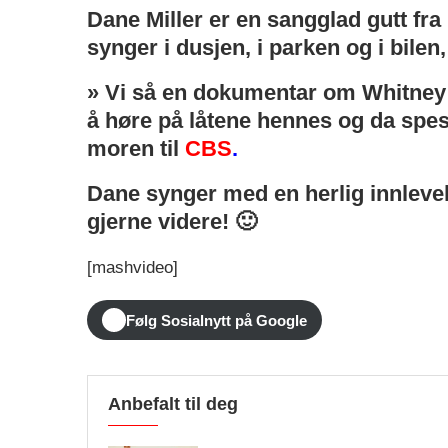
Dane Miller er en sangglad gutt fr
synger i dusjen, i parken og i bilen
» Vi så en dokumentar om Whitney 
å høre på låtene hennes og da spesie
moren til
CBS
.
Dane synger med en herlig innleve
gjerne videre! 🙂
[mashvideo]
Følg Sosialnytt på Google
Anbefalt til deg