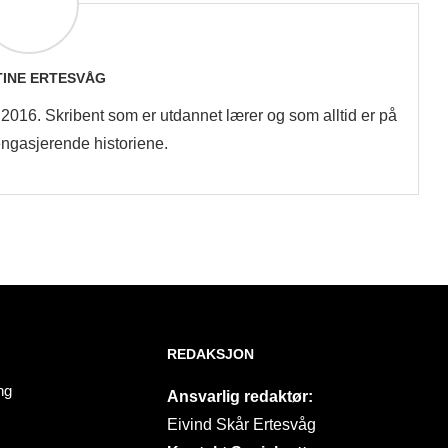
TINE ERTESVÅG
en 2016. Skribent som er utdannet lærer og som alltid er på
 engasjerende historiene.
REDAKSJON
ng
Ansvarlig redaktør:
Eivind Skår Ertesvåg