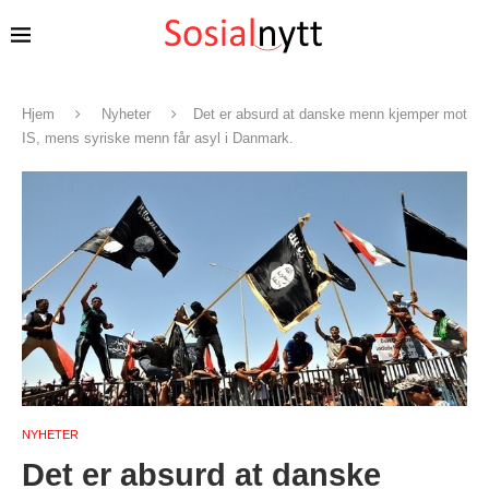
Hjem
Nyheter
Det er absurd at danske menn kjemper mot
IS, mens syriske menn får asyl i Danmark.
NYHETER
Det er absurd at danske