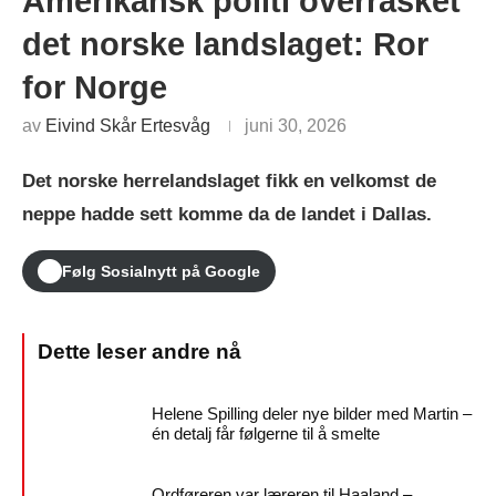
Amerikansk politi overrasket
det norske landslaget: Ror
for Norge
av
Eivind Skår Ertesvåg
juni 30, 2026
Det norske herrelandslaget fikk en velkomst de
neppe hadde sett komme da de landet i Dallas.
Følg Sosialnytt på Google
Helene Spilling deler nye bilder med Martin –
én detalj får følgerne til å smelte
Ordføreren var læreren til Haaland –