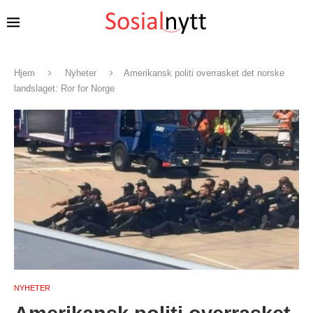
Hjem
Nyheter
Amerikansk politi overrasket det norske
landslaget: Ror for Norge
NYHETER