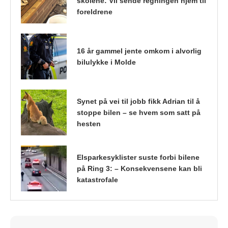
skolene: Vil sende regningen hjem til
foreldrene
16 år gammel jente omkom i alvorlig
bilulykke i Molde
Synet på vei til jobb fikk Adrian til å
stoppe bilen – se hvem som satt på
hesten
Elsparkesyklister suste forbi bilene
på Ring 3: – Konsekvensene kan bli
katastrofale