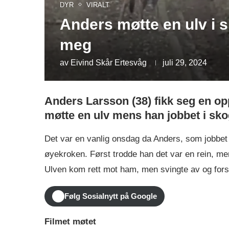
DYR
VIRALT
Anders møtte en ulv i s
meg
av
Eivind Skår Ertesvåg
juli 29, 2024
Anders Larsson (38) fikk seg en op
møtte en ulv mens han jobbet i sko
Det var en vanlig onsdag da Anders, som jobbet 
øyekroken. Først trodde han det var en rein, me
Ulven kom rett mot ham, men svingte av og fors
Følg Sosialnytt på Google
Filmet møtet