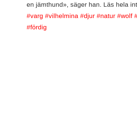
en jämthund», säger han. Läs hela int
#varg
#vilhelmina
#djur
#natur
#wolf
#fördig