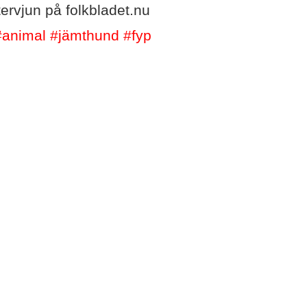
ervjun på folkbladet.nu
#animal
#jämthund
#fyp