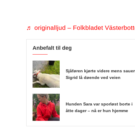
♬ originalljud – Folkbladet Västerbot
Anbefalt til deg
Sjåføren kjørte videre mens saue
Sigrid lå døende ved veien
Hunden Sara var sporløst borte i
åtte dager – nå er hun hjemme