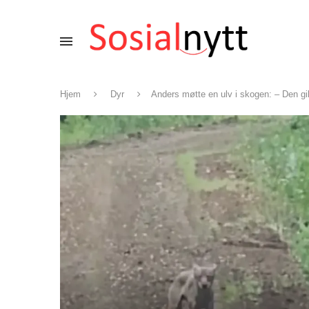
Hjem
Dyr
Anders møtte en ulv i skogen: – Den gi