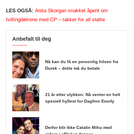
LES OGSÅ:
Anita Skorgan snakket åpent om
tvillingdøtrene med CP – takker for all støtte
Anbefalt til deg
Nå kan du få en personlig hilsen fra
Durek – dette må du betale
21 år etter ulykken: Nå venter en helt
spesiell hyllest for Dagfinn Enerly
Derfor blir ikke Catalin Mihu med
videre i «Skal vi danse»