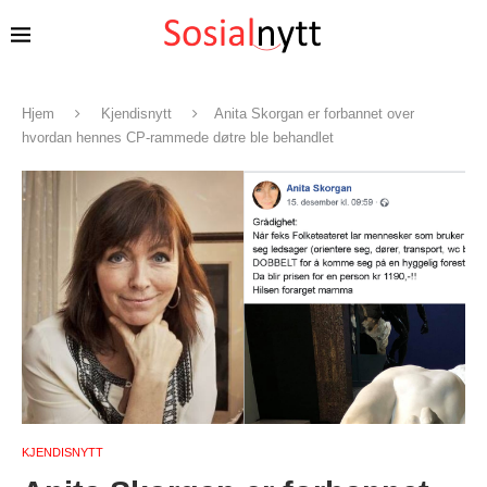
Hjem
Kjendisnytt
Anita Skorgan er forbannet over
hvordan hennes CP-rammede døtre ble behandlet
KJENDISNYTT