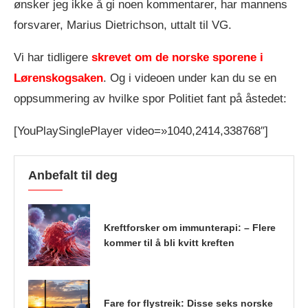
ønsker jeg ikke å gi noen kommentarer, har mannens
forsvarer, Marius Dietrichson, uttalt til VG.
Vi har tidligere
skrevet om de norske sporene i
Lørenskogsaken
. Og i videoen under kan du se en
oppsummering av hvilke spor Politiet fant på åstedet:
[YouPlaySinglePlayer video=»1040,2414,338768″]
Anbefalt til deg
Kreftforsker om immunterapi: – Flere
kommer til å bli kvitt kreften
Fare for flystreik: Disse seks norske