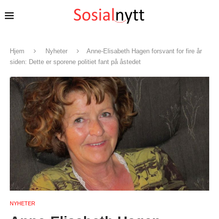
Hjem
Nyheter
Anne-Elisabeth Hagen forsvant for fire år
siden: Dette er sporene politiet fant på åstedet
NYHETER