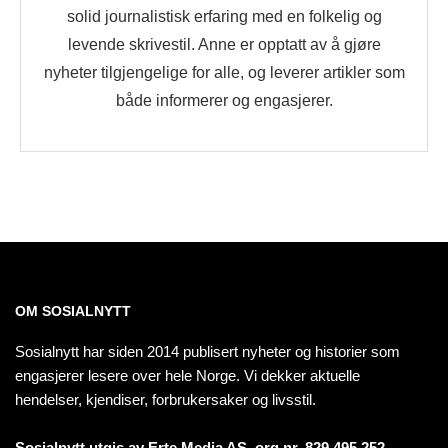
solid journalistisk erfaring med en folkelig og
levende skrivestil. Anne er opptatt av å gjøre
nyheter tilgjengelige for alle, og leverer artikler som
både informerer og engasjerer.
OM SOSIALNYTT
Sosialnytt har siden 2014 publisert nyheter og historier som
engasjerer lesere over hele Norge. Vi dekker aktuelle
hendelser, kjendiser, forbrukersaker og livsstil.
Sosialnytt utgis av Erte Media AS, org.nr. 829 495 252.