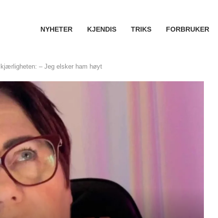
NYHETER
KJENDIS
TRIKS
FORBRUKER
jærligheten: – Jeg elsker ham høyt