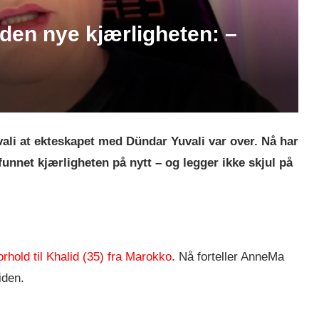
en nye kjærligheten: –
vali at ekteskapet med Dündar Yuvali var over. Nå har
funnet kjærligheten på nytt – og legger ikke skjul på
orhold til Khalid (35) fra Marokko
. Nå forteller AnneMa
iden.