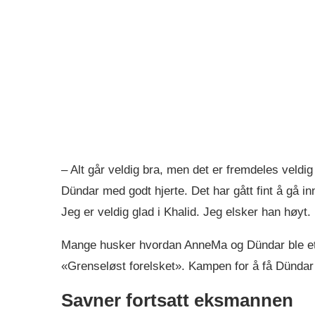
– Alt går veldig bra, men det er fremdeles veldig r
Dündar med godt hjerte. Det har gått fint å gå in
Jeg er veldig glad i Khalid. Jeg elsker han høyt.
Mange husker hvordan AnneMa og Dündar ble et a
«Grenseløst forelsket». Kampen for å få Dündar t
Savner fortsatt eksmannen