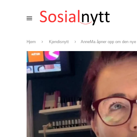
Hjem
Kjendisnytt
AnneMa åpner opp om den nye k