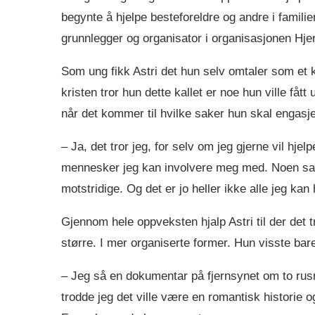
begynte å hjelpe besteforeldre og andre i familien
grunnlegger og organisator i organisasjonen Hje
Som ung fikk Astri det hun selv omtaler som et 
kristen tror hun dette kallet er noe hun ville fåt
når det kommer til hvilke saker hun skal engasje
– Ja, det tror jeg, for selv om jeg gjerne vil hjel
mennesker jeg kan involvere meg med. Noen sak
motstridige. Og det er jo heller ikke alle jeg kan hj
Gjennom hele oppveksten hjalp Astri til der det t
større. I mer organiserte former. Hun visste bare
– Jeg så en dokumentar på fjernsynet om to rusmi
trodde jeg det ville være en romantisk historie og 