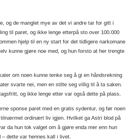
ge, og de manglet mye av det vi andre tar for gitt i
ng til paret, og ikke lenge etterpå sto over 100.000
mmen hjelp til en ny start for det tidligere narkomane
 selv kunne gjøre noe med, og hun forsto at her trengte
okater om noen kunne tenke seg å gi en håndsrekning
er svarte nei, men en stilte seg villig til å ta saken.
gsfritt, og ikke lenge etter var også dette på plass.
erne sponse paret med en gratis sydentur, og før noen
tilnærmet ordinært liv igjen. Hvilket ga Astri blod på
 var da hun tok valget om å gjøre enda mer enn hun
 – dette var hennes kall i livet.