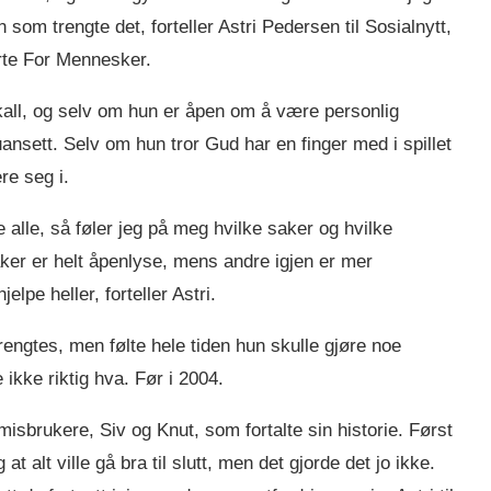
 som trengte det, forteller Astri Pedersen til Sosialnytt,
rte For Mennesker.
kall, og selv om hun er åpen om å være personlig
t uansett. Selv om hun tror Gud har en finger med i spillet
re seg i.
pe alle, så føler jeg på meg hvilke saker og hvilke
er er helt åpenlyse, mens andre igjen er mer
elpe heller, forteller Astri.
rengtes, men følte hele tiden hun skulle gjøre noe
 ikke riktig hva. Før i 2004.
sbrukere, Siv og Knut, som fortalte sin historie. Først
at alt ville gå bra til slutt, men det gjorde det jo ikke.