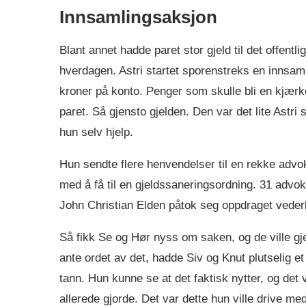
Innsamlingsaksjon
Blant annet hadde paret stor gjeld til det offentli
hverdagen. Astri startet sporenstreks en innsamli
kroner på konto. Penger som skulle bli en kjærko
paret. Så gjensto gjelden. Den var det lite Astri
hun selv hjelp.
Hun sendte flere henvendelser til en rekke adv
med å få til en gjeldssaneringsordning. 31 advokat
John Christian Elden påtok seg oppdraget vederla
Så fikk Se og Hør nyss om saken, og de ville gj
ante ordet av det, hadde Siv og Knut plutselig et 
tann. Hun kunne se at det faktisk nytter, og det
allerede gjorde. Det var dette hun ville drive med