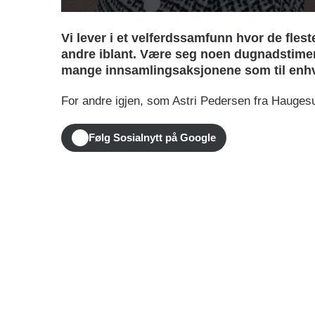
Vi lever i et velferdssamfunn hvor de flest
andre iblant. Være seg noen dugnadstimer f
mange innsamlingsaksjonene som til enhve
For andre igjen, som Astri Pedersen fra Haugesund
Følg Sosialnytt på Google