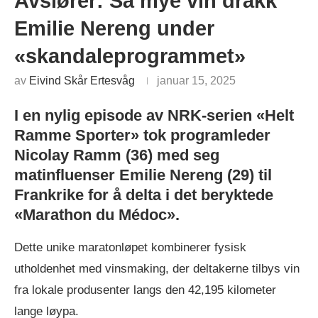
Avslører: Så mye vin drakk
Emilie Nereng under
«skandaleprogrammet»
av
Eivind Skår Ertesvåg
januar 15, 2025
I en nylig episode av NRK-serien «Helt
Ramme Sporter» tok programleder
Nicolay Ramm (36) med seg
matinfluenser Emilie Nereng (29) til
Frankrike for å delta i det beryktede
«Marathon du Médoc».
Dette unike maratonløpet kombinerer fysisk
utholdenhet med vinsmaking, der deltakerne tilbys vin
fra lokale produsenter langs den 42,195 kilometer
lange løypa.