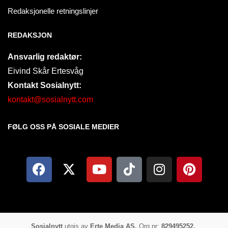
Redaksjonelle retningslinjer
REDAKSJON
Ansvarlig redaktør:
Eivind Skår Ertesvåg
Kontakt Sosialnytt:
kontakt@sosialnytt.com
FØLG OSS PÅ SOSIALE MEDIER​
Sosialnytt
utgis av
Erte Media AS.
Org.nr:
829495252.