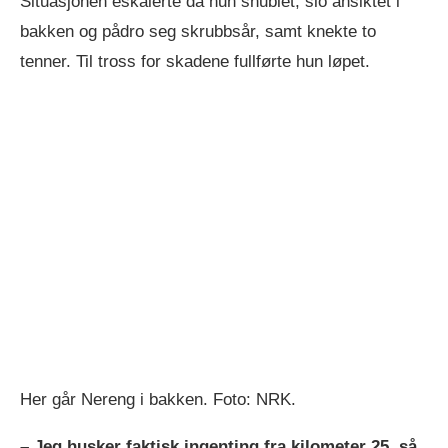
Situasjonen eskalerte da hun snublet, slo ansiktet i
bakken og pådro seg skrubbsår, samt knekte to
tenner. Til tross for skadene fullførte hun løpet.
Her går Nereng i bakken. Foto: NRK.
– Jeg husker faktisk ingenting fra kilometer 25, så