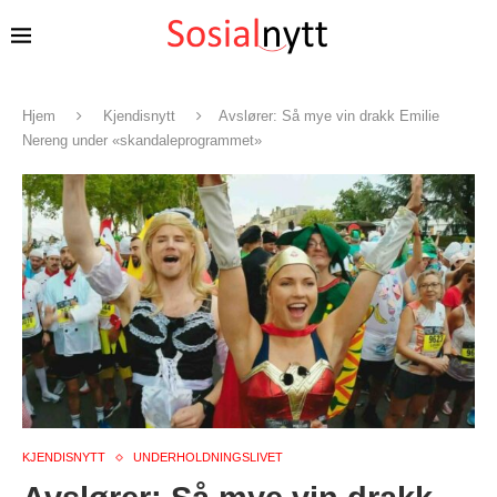
Hjem
Kjendisnytt
Avslører: Så mye vin drakk Emilie
Nereng under «skandaleprogrammet»
KJENDISNYTT
UNDERHOLDNINGSLIVET