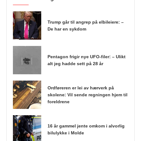
Trump går til angrep på elbileiere: –
De har en sykdom
Pentagon frigir nye UFO-filer: – Ulikt
alt jeg hadde sett på 28 år
Ordføreren er lei av hærverk på
skolene: Vil sende regningen hjem til
foreldrene
16 år gammel jente omkom i alvorlig
bilulykke i Molde