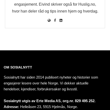
engasjement. Eivind skriver også for Huslig.no,
hvor han deler råd og tips innen hjem og hverdag.
OM SOSIALNYTT
Sosialnytt har siden 2014 publisert nyheter og historier som
engasjerer lesere over hele Norge. Vi dekker aktuelle
hendelser, kjendiser, forbrukersaker og livsstil.
Sosialnytt utgis av Erte Media AS, org.nr. 829 495 252.
Adresse:
Helleåsen 23, 5915 Hjelmås, Norge.