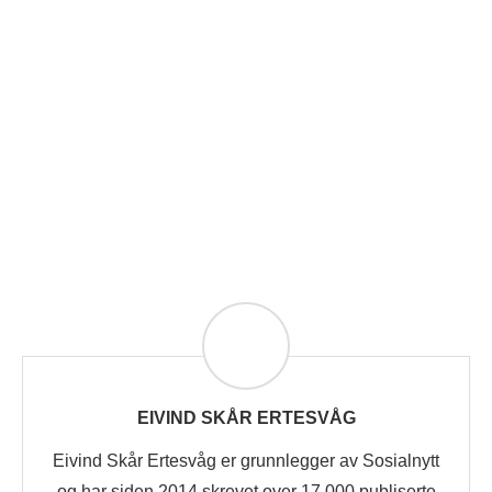
EIVIND SKÅR ERTESVÅG
Eivind Skår Ertesvåg er grunnlegger av Sosialnytt
og har siden 2014 skrevet over 17.000 publiserte