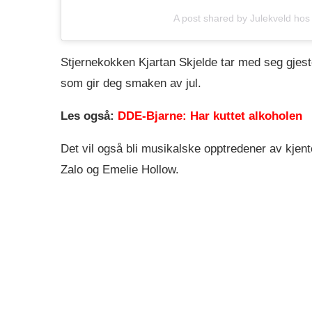
A post shared by Julekveld hos
Stjernekokken Kjartan Skjelde tar med seg gjeste
som gir deg smaken av jul.
Les også:
DDE-Bjarne: Har kuttet alkoholen
Det vil også bli musikalske opptredener av kjen
Zalo
og Emelie Hollow.