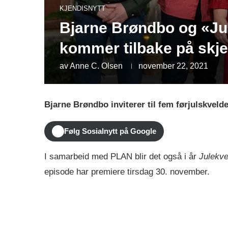
KJENDISNYTT
Bjarne Brøndbo og «Ju
kommer tilbake på skj
av
Anne C. Olsen
november 22, 2021
Bjarne Brøndbo inviterer til fem førjulskveld
Følg Sosialnytt på Google
I samarbeid med PLAN blir det også i år
Julekve
episode har premiere tirsdag 30. november.