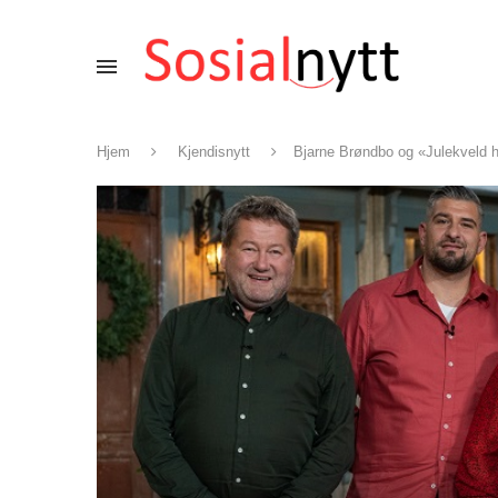
Hjem
Kjendisnytt
Bjarne Brøndbo og «Julekveld 