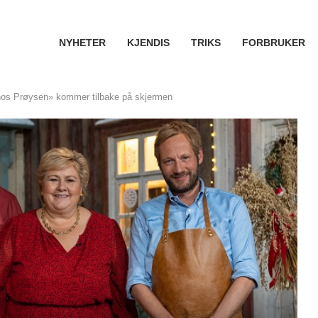
NYHETER
KJENDIS
TRIKS
FORBRUKER
hos Prøysen» kommer tilbake på skjermen