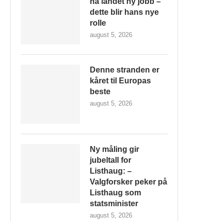
ha landet ny jobb –
dette blir hans nye
rolle
august 5, 2026
Denne stranden er
kåret til Europas
beste
august 5, 2026
Ny måling gir
jubeltall for
Listhaug: –
Valgforsker peker på
Listhaug som
statsminister
august 5, 2026