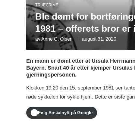
TRUECRIME
Ble dømt for bortføring
1981 – offerets bror er i
av
Anne C. Olsen
august 31, 2020
En mann er dømt etter at Ursula Herrman
Bayern. Snart 40 år etter kjemper Ursulas b
gjerningspersonen.
Klokken 19:20 den 15. september 1981 ser tant
røde sykkelen for sykle hjem. Dette er siste gan
Følg Sosialnytt på Google