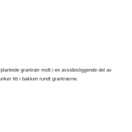
nyplantede grantrær midt i en avsidesliggende del av
nker litt i bakken rundt grantrærne.