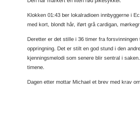
Den har markert en liten rød pikesykkel.
Klokken 01:43 ber lokalradioen innbyggerne i Ec
med kort, blondt hår, iført grå cardigan, mørke
Deretter er det stille i 36 timer fra forsvinning
oppringning. Det er stilt en god stund i den andre
kjenningsmelodi som senere blir sentral i saken.
timene.
Dagen etter mottar Michael et brev med krav o