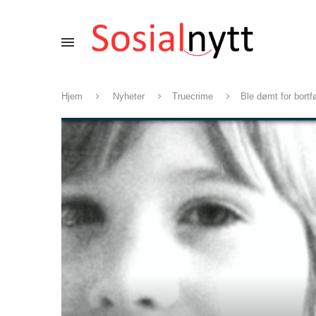
Hjem
Nyheter
Truecrime
Ble dømt for bortfø