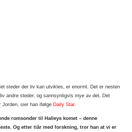
let steder der liv kan utvikles, er enormt. Det er nesten
s liv andre steder, og sannsynligvis mye av det. Det
r Jorden, sier han ifølge
Daily Star
.
sende romsonder til Halleys komet – denne
ste. Og etter tiår med forskning, tror han at vi er