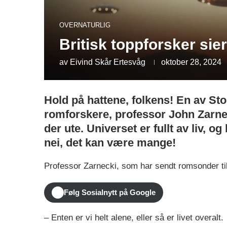
OVERNATURLIG
Britisk toppforsker sier
av
Eivind Skår Ertesvåg
oktober 28, 2024
Hold på hattene, folkens! En av St
romforskere, professor John Zarnec
der ute. Universet er fullt av liv, og
nei, det kan være mange!
Professor Zarnecki, som har sendt romsonder til 
Følg Sosialnytt på Google
– Enten er vi helt alene, eller så er livet overalt.