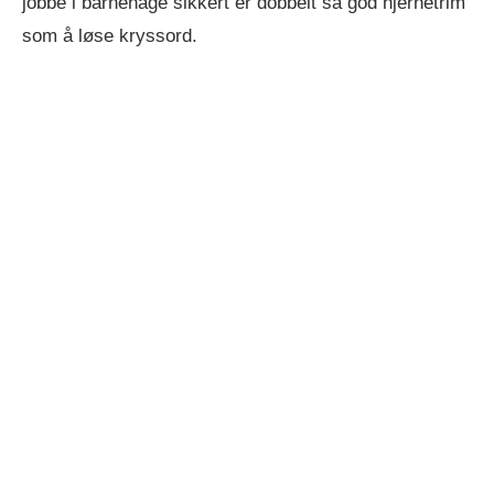
jobbe i barnehage sikkert er dobbelt så god hjernetrim
som å løse kryssord.