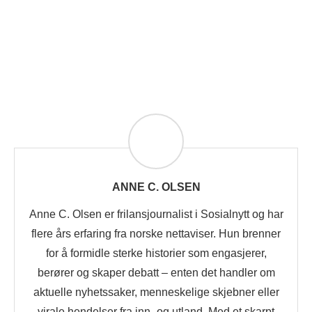
ANNE C. OLSEN
Anne C. Olsen er frilansjournalist i Sosialnytt og har
flere års erfaring fra norske nettaviser. Hun brenner
for å formidle sterke historier som engasjerer,
berører og skaper debatt – enten det handler om
aktuelle nyhetssaker, menneskelige skjebner eller
virale hendelser fra inn- og utland. Med et skarpt