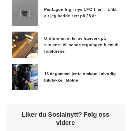
Pentagon frigir nye UFO-filer: – Ulikt
alt jeg hadde sett på 28 år
Ordføreren er lei av hærverk på
skolene: Vil sende regningen hjem til
foreldrene
16 år gammel jente omkom i alvorlig
bilulykke i Molde
Liker du Sosialnytt? Følg oss
videre