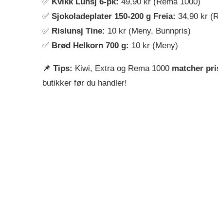
✅
Kvikk Lunsj 6-pk:
49,90 kr (Rema 1000)
✅
Sjokoladeplater 150-200 g Freia:
34,90 kr (
✅
Rislunsj Tine:
10 kr (Meny, Bunnpris)
✅
Brød Helkorn 700 g:
10 kr (Meny)
📌 Tips:
Kiwi, Extra og Rema 1000
matcher pri
butikker før du handler!