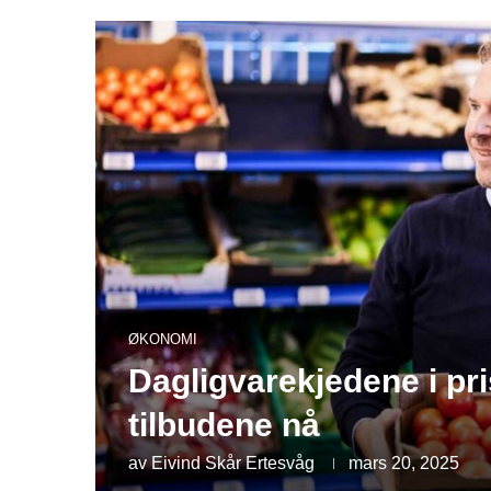
ØKONOMI
Dagligvarekjedene i pri
tilbudene nå
av
Eivind Skår Ertesvåg
mars 20, 2025