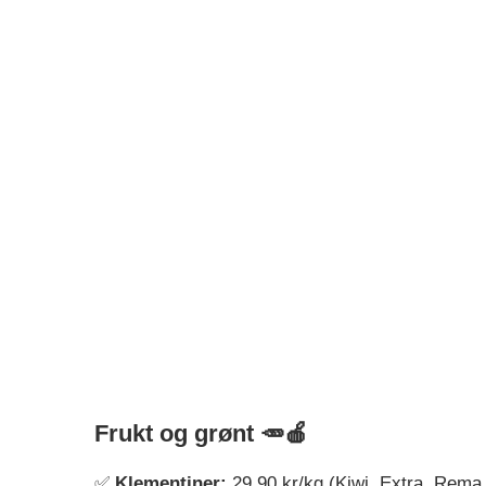
Frukt og grønt 🥕🍎
✅
Klementiner:
29,90 kr/kg (Kiwi, Extra, Rema