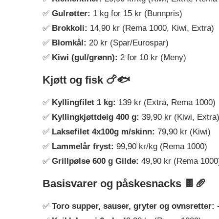
✅
Gulrøtter:
1 kg for 15 kr (Bunnpris)
✅
Brokkoli:
14,90 kr (Rema 1000, Kiwi, Extra)
✅
Blomkål:
20 kr (Spar/Eurospar)
✅
Kiwi (gul/grønn):
2 for 10 kr (Meny)
Kjøtt og fisk 🍗🐟
✅
Kyllingfilet 1 kg:
139 kr (Extra, Rema 1000)
✅
Kyllingkjøttdeig 400 g:
39,90 kr (Kiwi, Extra
✅
Laksefilet 4x100g m/skinn:
79,90 kr (Kiwi)
✅
Lammelår fryst:
99,90 kr/kg (Rema 1000)
✅
Grillpølse 600 g Gilde:
49,90 kr (Rema 1000
Basisvarer og påskesnacks 🍫🥖
✅
Toro supper, sauser, gryter og ovnsretter:
-