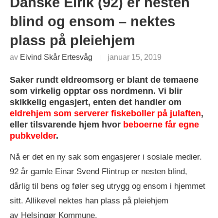
Danske Eirik (92) er nesten
blind og ensom – nektes
plass på pleiehjem
av
Eivind Skår Ertesvåg
januar 15, 2019
Saker rundt eldreomsorg er blant de temaene
som virkelig opptar oss nordmenn. Vi blir
skikkelig engasjert, enten det handler om
eldrehjem som serverer fiskeboller på julaften
,
eller tilsvarende hjem hvor
beboerne får egne
pubkvelder
.
Nå er det en ny sak som engasjerer i sosiale medier.
92 år gamle Einar Svend Flintrup er nesten blind,
dårlig til bens og føler seg utrygg og ensom i hjemmet
sitt. Allikevel nektes han plass på pleiehjem
av Helsingør Kommune.