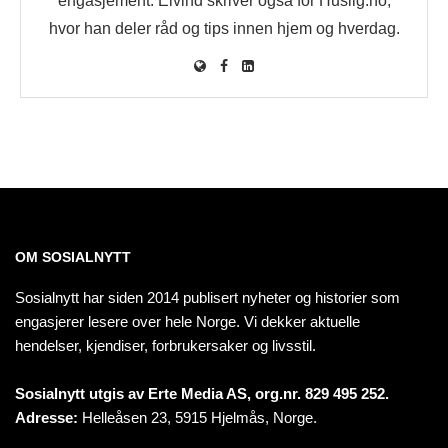
engasjement. Eivind skriver også for Huslig.no,
hvor han deler råd og tips innen hjem og hverdag.
OM SOSIALNYTT
Sosialnytt har siden 2014 publisert nyheter og historier som
engasjerer lesere over hele Norge. Vi dekker aktuelle
hendelser, kjendiser, forbrukersaker og livsstil.
Sosialnytt utgis av Erte Media AS, org.nr. 829 495 252.
Adresse:
Helleåsen 23, 5915 Hjelmås, Norge.