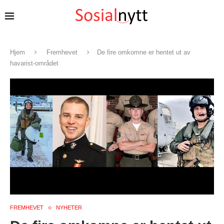
Hjem
Fremhevet
De fire omkomne er hentet ut av
havarist-området
FREMHEVET
NYHETER