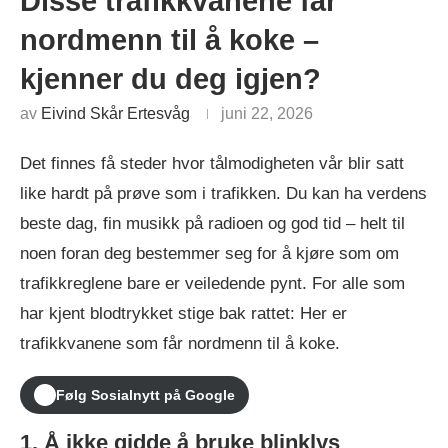
Disse trafikkvanene får
nordmenn til å koke –
kjenner du deg igjen?
av
Eivind Skår Ertesvåg
juni 22, 2026
Det finnes få steder hvor tålmodigheten vår blir satt
like hardt på prøve som i trafikken. Du kan ha verdens
beste dag, fin musikk på radioen og god tid – helt til
noen foran deg bestemmer seg for å kjøre som om
trafikkreglene bare er veiledende pynt. For alle som
har kjent blodtrykket stige bak rattet: Her er
trafikkvanene som får nordmenn til å koke.
Følg Sosialnytt på Google
1. Å ikke gidde å bruke blinklys