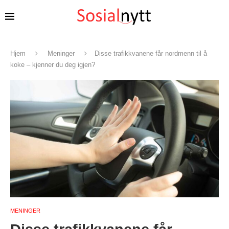
Hjem
Meninger
Disse trafikkvanene får nordmenn til å
koke – kjenner du deg igjen?
MENINGER