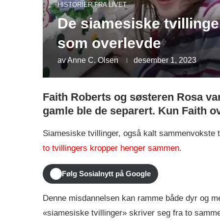
HISTORIER FRA LIVET
De siamesiske tvillingen
som overlevde
av
Anne C. Olsen
desember 1, 2023
Faith Roberts og søsteren Rosa va
gamle ble de separert. Kun Faith o
Siamesiske tvillinger, også kalt sammenvokste t
to tvillingers kropper henger sammen
.
Følg Sosialnytt på Google
Denne misdannelsen kan ramme både dyr og menn
«siamesiske tvillinger» skriver seg fra to samm