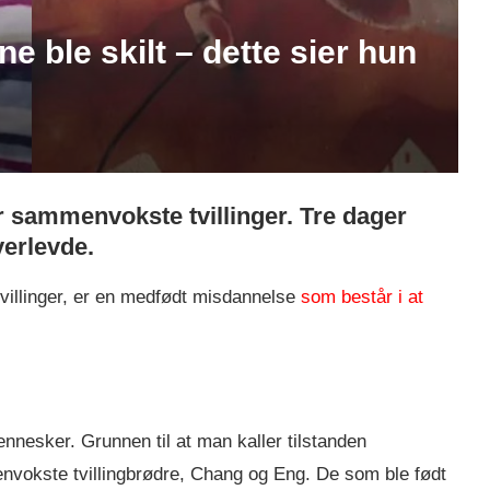
e ble skilt – dette sier hun
r sammenvokste tvillinger. Tre dager
verlevde.
villinger, er en medfødt misdannelse
som består i at
esker. Grunnen til at man kaller tilstanden
envokste tvillingbrødre, Chang og Eng. De som ble født