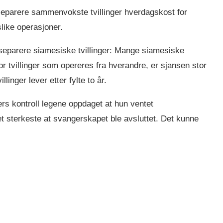
 separere sammenvokste tvillinger hverdagskost for
 slike operasjoner.
ke separere siamesiske tvillinger: Mange siamesiske
or tvillinger som opereres fra hverandre, er sjansen stor
linger lever etter fylte to år.
rs kontroll legene oppdaget at hun ventet
t sterkeste at svangerskapet ble avsluttet. Det kunne