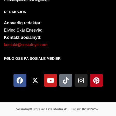
REDAKSJON
Ansvarlig redaktør:
Eivind Skår Ertesvåg
Kontakt Sosialnytt:
kontakt@sosialnytt.com
FØLG OSS PÅ SOSIALE MEDIER​
Sosialnytt
utgis av
Erte Media AS.
Org.nr:
829495252.