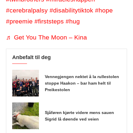
#cerebralpalsy
#disabilitytiktok
#hope
#preemie
#firststeps
#hug
♬ Get You The Moon – Kina
Anbefalt til deg
Vennegjengen nektet å la rullestolen
stoppe Haakon – bar ham helt til
Preikestolen
Sjåføren kjørte videre mens sauen
Sigrid lå døende ved veien