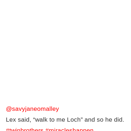
@savyjaneomalley
Lex said, “walk to me Loch” and so he did.
#twinbrothers
#miracleshappen