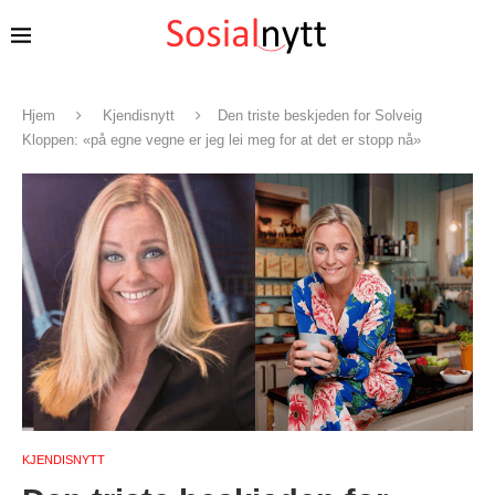
Hjem
Kjendisnytt
Den triste beskjeden for Solveig
Kloppen: «på egne vegne er jeg lei meg for at det er stopp nå»
KJENDISNYTT