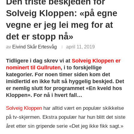
Den triste beskjeden for
Solveig Kloppen: «på egne
vegne er jeg lei meg for at
det er stopp nå»
av
Eivind Skår Ertesvåg
april 11, 2019
Tidligere i dag skrev vi at
Solveig Kloppen er
nominert til Gullruten
, i to forskjellige
kategorier. For noen timer siden kom det
imidlertid en ikke fult så hyggelig beskjed. Det
er nemlig slutt for programmet «En kveld hos
Kloppen». For nå
i hvert fall…
Solveig Kloppen
har alltid vært en populær skikkelse
på tv-skjermen. Ekstra populær har hun blitt det siste
året etter sin gripende serie «Det jeg ikke fikk sagt.»