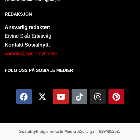
REDAKSJON
Ansvarlig redaktør:
Eivind Skår Ertesvåg
Kontakt Sosialnytt:
kontakt@sosialnytt.com
FØLG OSS PÅ SOSIALE MEDIER​
Sosialnytt
utgis av
Erte Media AS.
Org.nr:
829495252.