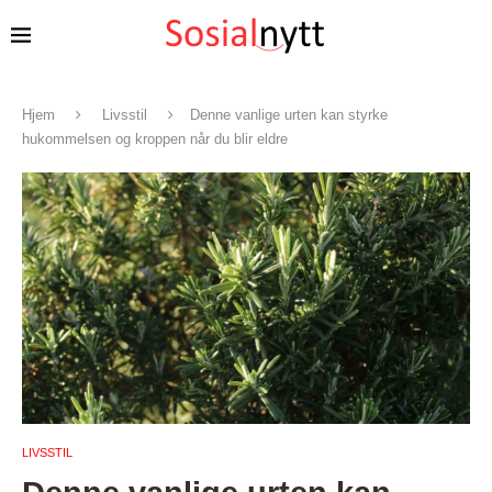
Hjem
Livsstil
Denne vanlige urten kan styrke
hukommelsen og kroppen når du blir eldre
LIVSSTIL