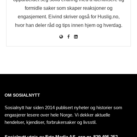
formidle saker som skaper reaksjoner og
engasjement. Eivind skriver også for Huslig.no,
hvor han deler råd og tips innen hjem og hverdag.
OM SOSIALNYTT
Sosialnytt har siden 2014 publisert nyheter og historier som
engasjerer lesere over hele Norge. Vi dekker aktuelle
hendelser, kjendiser, forbrukersaker og livsstil.
Sosialnytt utgis av Erte Media AS, org.nr. 829 495 252.