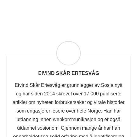
EIVIND SKÅR ERTESVÅG
Eivind Skår Ertesvåg er grunnlegger av Sosialnytt
og har siden 2014 skrevet over 17.000 publiserte
artikler om nyheter, forbrukersaker og virale historier
som engasjerer lesere over hele Norge. Han har
utdanning innen webkommunikasjon og er også
utdannet sosionom. Gjennom mange år har han
opparbeidet seg solid erfaring med å identifisere og