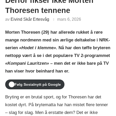
Derfor fikser ikke Morten
Thoresen tennene
av
Eivind Skår Ertesvåg
mars 6, 2026
Morten Thoresen (29) har allerede rukket å røre
mange nordmenn med sin ærlige deltakelse i NRK-
serien
«Hodet i klemme»
. Nå har den tøffe bryteren
nettopp vært å se i det populære TV 2-programmet
«Kompani Lauritzen»
– men det er ikke bare på TV
han viser hvor beinhard han er.
Følg Sosialnytt på Google
Bryting er en brutal sport, og for Thoresen har det
kostet dyrt. På brytematta har han mistet flere tenner
– slag for slag. Men å erstatte dem? Det er ikke