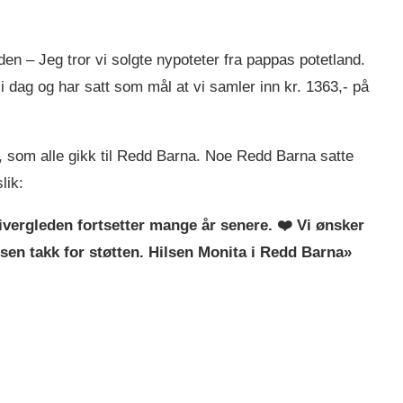
den – Jeg tror vi solgte nypoteter fra pappas potetland.
 i dag og har satt som mål at vi samler inn kr. 1363,- på
, som alle gikk til Redd Barna. Noe Redd Barna satte
lik:
givergleden fortsetter mange år senere. ❤️ Vi ønsker
sen takk for støtten. Hilsen Monita i Redd Barna»