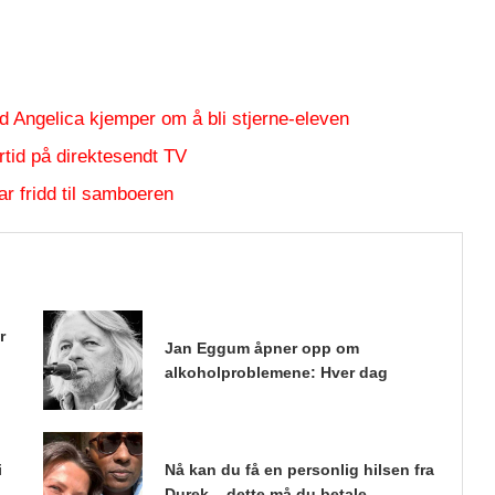
d Angelica kjemper om å bli stjerne-eleven
tid på direktesendt TV
r fridd til samboeren
r
Jan Eggum åpner opp om
alkoholproblemene: Hver dag
i
Nå kan du få en personlig hilsen fra
Durek – dette må du betale