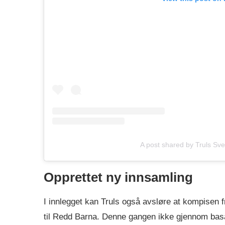
A post shared by Truls Sv
Opprettet ny innsamling
I innlegget kan Truls også avsløre at kompisen f
til Redd Barna. Denne gangen ikke gjennom bas