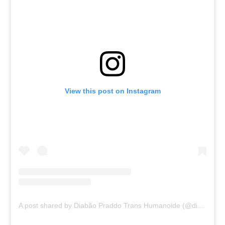
View this post on Instagram
A post shared by Diabão Praddo Trans Humanoide (@diabao.praddo_diablo.praddo)