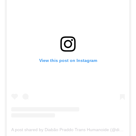
View this post on Instagram
A post shared by Diabão Praddo Trans Humanoide (@diabao.praddo_diablo.praddo)