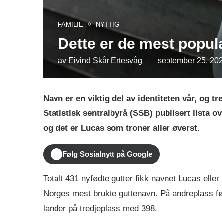
FAMILIE
NYTTIG
Dette er de mest popu
av
Eivind Skår Ertesvåg
september 25, 20
Navn er en viktig del av identiteten vår, og t
Statistisk sentralbyrå (SSB) publisert lista 
og det er Lucas som troner aller øverst.
Følg Sosialnytt på Google
Totalt 431 nyfødte gutter fikk navnet Lucas elle
Norges mest brukte guttenavn. På andreplass f
lander på tredjeplass med 398.