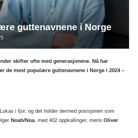
lære guttenavnene i Norge
25
render skifter ofte med generasjonene. Nå har
over de mest populære guttenavnene i Norge i 2024 –
r Lukas i fjor, og det holder dermed posisjonen som
ølger
Noah/Noa
, med 402 oppkallinger, mens
Oliver