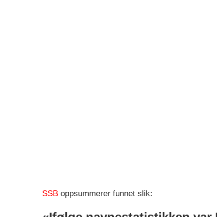
SSB
oppsummerer funnet slik:
«Ifølge navnestatistikken va