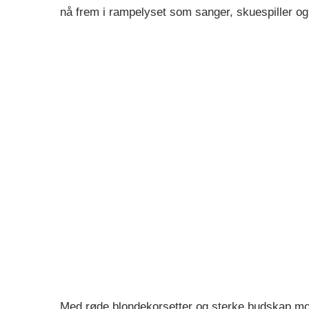
nå frem i rampelyset som sanger, skuespiller og
Med røde blondekorsetter og sterke budskap mot 