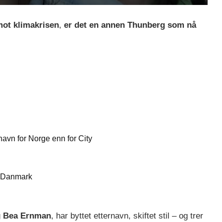
mot klimakrisen
,
er det en annen Thunberg som nå
navn for Norge enn for City
 i Danmark
g
Bea Ernman
, har byttet etternavn, skiftet stil – og trer