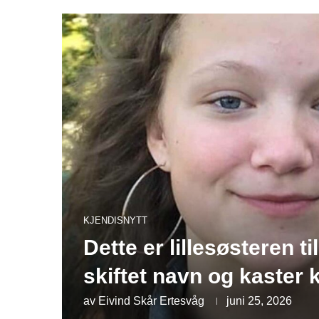
KJENDISNYTT
Dette er lillesøsteren t
skiftet navn og kaster 
av
Eivind Skår Ertesvåg
juni 25, 2026