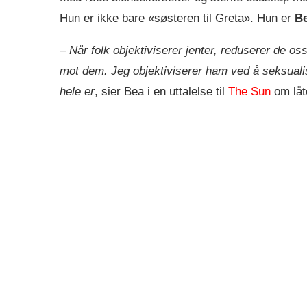
Hun er ikke bare «søsteren til Greta». Hun er
B
–
Når folk objektiviserer jenter, reduserer de os
mot dem. Jeg objektiviserer ham ved å seksualis
hele er
, sier Bea i en uttalelse til
The Sun
om lå