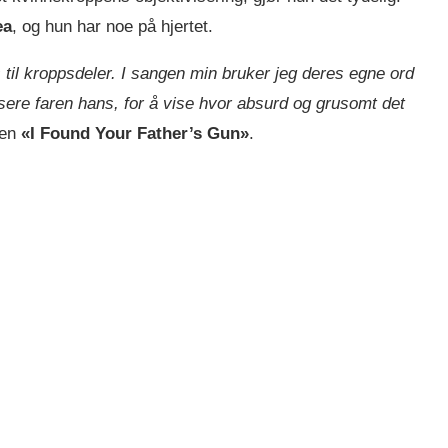
ea
, og hun har noe på hjertet.
s til kroppsdeler. I sangen min bruker jeg deres egne ord
ere faren hans, for å vise hvor absurd og grusomt det
ten
«I Found Your Father’s Gun»
.