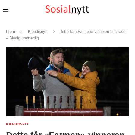
Hjem
Kjendisnytt
Dette får «Farmen»-vinneren til å rase:
– Blodig urettferdig
KJENDISNYTT