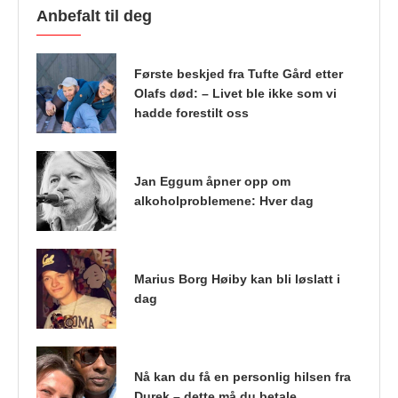
Anbefalt til deg
Første beskjed fra Tufte Gård etter
Olafs død: – Livet ble ikke som vi
hadde forestilt oss
Jan Eggum åpner opp om
alkoholproblemene: Hver dag
Marius Borg Høiby kan bli løslatt i
dag
Nå kan du få en personlig hilsen fra
Durek – dette må du betale