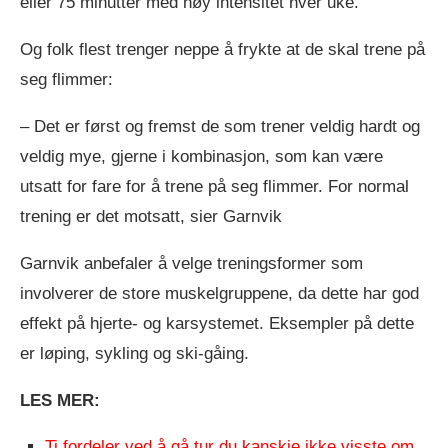
eller 75 minutter med høy intensitet hver uke.
Og folk flest trenger neppe å frykte at de skal trene på
seg flimmer:
– Det er først og fremst de som trener veldig hardt og
veldig mye, gjerne i kombinasjon, som kan være
utsatt for fare for å trene på seg flimmer. For normal
trening er det motsatt, sier Garnvik
Garnvik anbefaler å velge treningsformer som
involverer de store muskelgruppene, da dette har god
effekt på hjerte- og karsystemet. Eksempler på dette
er løping, sykling og ski-gåing.
LES MER:
Ti fordeler ved å gå tur du kanskje ikke visste om