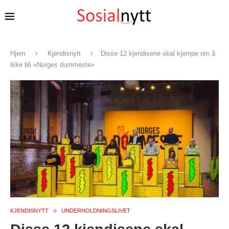
Hjem
Kjendisnytt
Disse 12 kjendisene skal kjempe om å
ikke bli «Norges dummeste»
KJENDISNYTT
UNDERHOLDNINGSLIVET