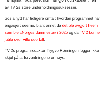
Tørnquist, radarparet som har gjort quizkaoset til en
av TV 2s store underholdningssuksesser.
Sosialnytt har tidligere omtalt hvordan programmet har
engasjert seerne, blant annet da
det ble avgjort hvem
som ble «Norges dummeste» i 2025
og da
TV 2 kunne
juble over ville seertall
.
TV 2s programredaktør Trygve Rønningen legger ikke
skjul på at forventningene er høye.