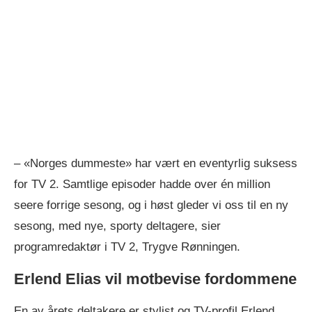
– «Norges dummeste» har vært en eventyrlig suksess
for TV 2. Samtlige episoder hadde over én million
seere forrige sesong, og i høst gleder vi oss til en ny
sesong, med nye, sporty deltagere, sier
programredaktør i TV 2, Trygve Rønningen.
Erlend Elias vil motbevise fordommene
En av årets deltakere er stylist og TV-profil Erlend