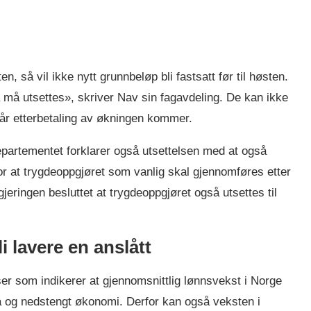
n, så vil ikke nytt grunnbeløp bli fastsatt før til høsten.
 må utsettes», skriver Nav sin fagavdeling. De kan ikke
når etterbetaling av økningen kommer.
partementet forklarer også utsettelsen med at også
or at trygdeoppgjøret som vanlig skal gjennomføres etter
egjeringen besluttet at trygdeoppgjøret også utsettes til
i lavere en anslått
r som indikerer at gjennomsnittlig lønnsvekst i Norge
na og nedstengt økonomi. Derfor kan også veksten i