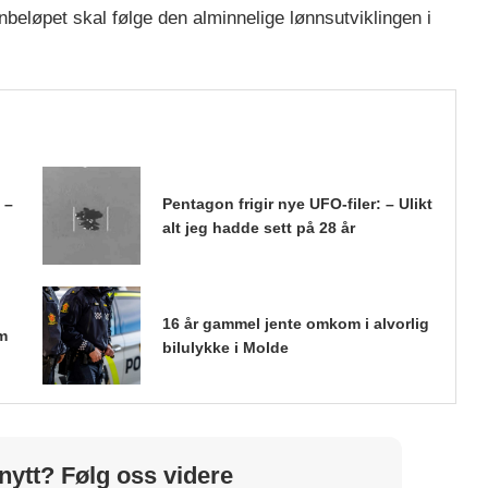
nnbeløpet skal følge den alminnelige lønnsutviklingen i
 –
Pentagon frigir nye UFO-filer: – Ulikt
alt jeg hadde sett på 28 år
16 år gammel jente omkom i alvorlig
m
bilulykke i Molde
nytt? Følg oss videre