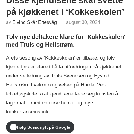
Disse kjendisene skal svette
på kjøkkenet i ‘Kokkeskolen’
av
Eivind Skår Ertesvåg
august 30, 2024
Tolv nye deltakere klare for ‘Kokkeskolen’
med Truls og Hellstrøm
.
Årets sesong av ‘Kokkeskolen’ er tilbake, og tolv
kjente fjes er klare til å ta utfordringen på kjøkkenet
under veiledning av Truls Svendsen og Eyvind
Hellstrøm. I vakre omgivelser på Hurdal Verk
folkehøgskole skal kjendisene lære seg kunsten å
lage mat – med en dose humor og mye
konkurranseinstinkt.
Følg Sosialnytt på Google