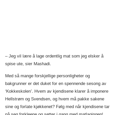
– Jeg vil lære å lage ordentlig mat som jeg elsker å
spise ute, sier Mashadi.
Med så mange forskjellige personligheter og
bakgrunner er det duket for en spennende sesong av
‘Kokkeskolen’. Hvem av kjendisene klarer å imponere
Hellstrøm og Svendsen, og hvem må pakke sakene
sine og forlate kjøkkenet? Følg med når kjendisene tar
på seg forkleene og setter i gang med matlagingen!