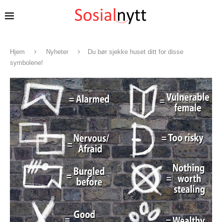
Hjem
Nyheter
Du bør sjekke huset ditt for disse
symbolene!