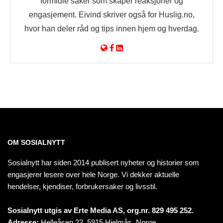
formidle saker som skaper reaksjoner og
engasjement. Eivind skriver også for Huslig.no,
hvor han deler råd og tips innen hjem og hverdag.
OM SOSIALNYTT
Sosialnytt har siden 2014 publisert nyheter og historier som
engasjerer lesere over hele Norge. Vi dekker aktuelle
hendelser, kjendiser, forbrukersaker og livsstil.
Sosialnytt utgis av Erte Media AS, org.nr. 829 495 252.
Adresse:
Helleåsen 23, 5915 Hjelmås, Norge.