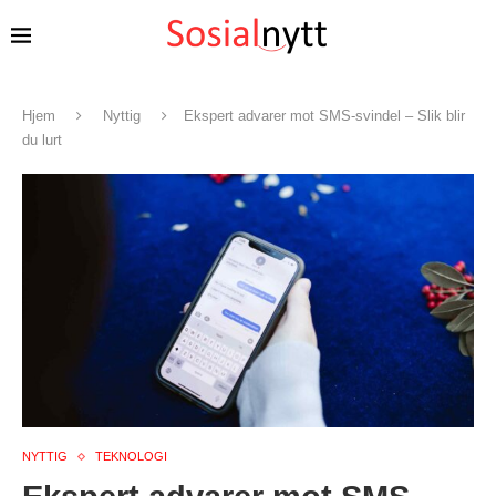
Hjem
Nyttig
Ekspert advarer mot SMS-svindel – Slik blir
du lurt
NYTTIG
TEKNOLOGI