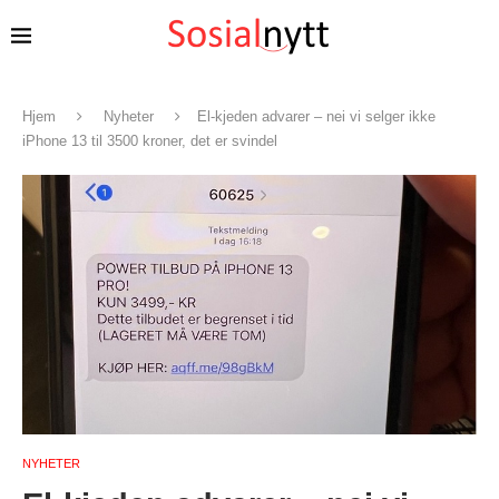
Hjem
Nyheter
El-kjeden advarer – nei vi selger ikke
iPhone 13 til 3500 kroner, det er svindel
NYHETER