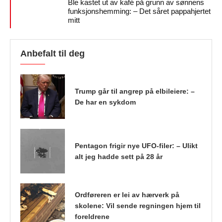
Ble kastet ut av kafé på grunn av sønnens
funksjonshemming: – Det såret pappahjertet
mitt
Anbefalt til deg
Trump går til angrep på elbileiere: –
De har en sykdom
Pentagon frigir nye UFO-filer: – Ulikt
alt jeg hadde sett på 28 år
Ordføreren er lei av hærverk på
skolene: Vil sende regningen hjem til
foreldrene