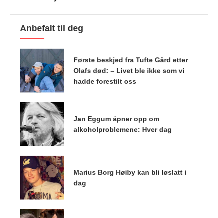
Anbefalt til deg
Første beskjed fra Tufte Gård etter
Olafs død: – Livet ble ikke som vi
hadde forestilt oss
Jan Eggum åpner opp om
alkoholproblemene: Hver dag
Marius Borg Høiby kan bli løslatt i
dag