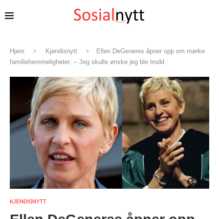
Hjem
Kjendisnytt
Ellen DeGeneres åpner opp om mørke
familiehemmeligheter: – Jeg skulle ønske jeg ble trodd
KJENDISNYTT