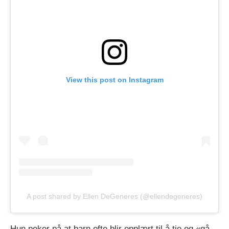
View this post on Instagram
A post shared by Ellen DeGeneres (@ellendegeneres)
Hun peker på at barn ofte blir opplært til å tie og «gå